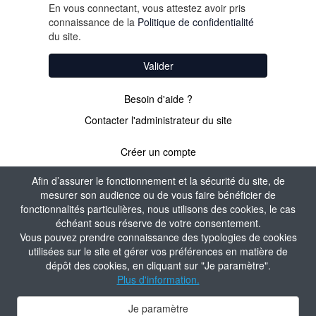
En vous connectant, vous attestez avoir pris
connaissance de la
Politique de confidentialité
du site.
Valider
Besoin d'aide ?
Contacter l'administrateur du site
Créer un compte
Afin d’assurer le fonctionnement et la sécurité du site, de
mesurer son audience ou de vous faire bénéficier de
PAS ENCORE
fonctionnalités particulières, nous utilisons des cookies, le cas
échéant sous réserve de votre consentement.
ADHÉRENT ?
Vous pouvez prendre connaissance des typologies de cookies
utilisées sur le site et gérer vos préférences en matière de
dépôt des cookies, en cliquant sur "Je paramètre".
Valider
Plus d'information.
Je paramètre
Contacter l'administrateur du site