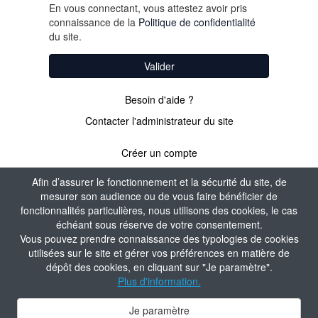
En vous connectant, vous attestez avoir pris
connaissance de la
Politique de confidentialité
du site.
Valider
Besoin d'aide ?
Contacter l'administrateur du site
Créer un compte
Afin d’assurer le fonctionnement et la sécurité du site, de
mesurer son audience ou de vous faire bénéficier de
PAS ENCORE
fonctionnalités particulières, nous utilisons des cookies, le cas
échéant sous réserve de votre consentement.
ADHÉRENT ?
Vous pouvez prendre connaissance des typologies de cookies
utilisées sur le site et gérer vos préférences en matière de
dépôt des cookies, en cliquant sur "Je paramètre".
Valider
Plus d'information.
Je paramètre
Contacter l'administrateur du site