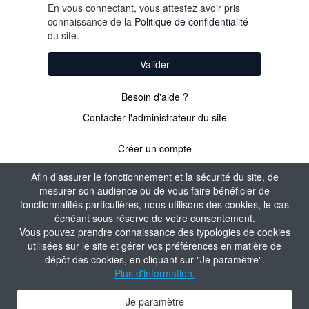
En vous connectant, vous attestez avoir pris
connaissance de la
Politique de confidentialité
du site.
Valider
Besoin d'aide ?
Contacter l'administrateur du site
Créer un compte
Afin d’assurer le fonctionnement et la sécurité du site, de
mesurer son audience ou de vous faire bénéficier de
PAS ENCORE
fonctionnalités particulières, nous utilisons des cookies, le cas
échéant sous réserve de votre consentement.
ADHÉRENT ?
Vous pouvez prendre connaissance des typologies de cookies
utilisées sur le site et gérer vos préférences en matière de
dépôt des cookies, en cliquant sur "Je paramètre".
Valider
Plus d'information.
Je paramètre
Contacter l'administrateur du site