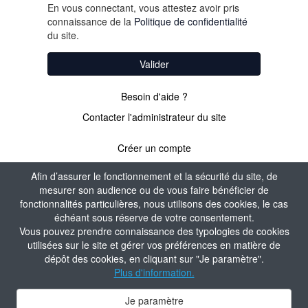
En vous connectant, vous attestez avoir pris
connaissance de la
Politique de confidentialité
du site.
Valider
Besoin d'aide ?
Contacter l'administrateur du site
Créer un compte
Afin d’assurer le fonctionnement et la sécurité du site, de
mesurer son audience ou de vous faire bénéficier de
PAS ENCORE
fonctionnalités particulières, nous utilisons des cookies, le cas
échéant sous réserve de votre consentement.
ADHÉRENT ?
Vous pouvez prendre connaissance des typologies de cookies
utilisées sur le site et gérer vos préférences en matière de
dépôt des cookies, en cliquant sur "Je paramètre".
Valider
Plus d'information.
Je paramètre
Contacter l'administrateur du site