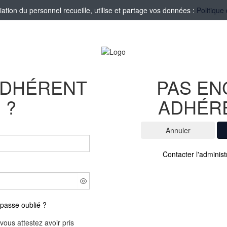
tion du personnel recueille, utilise et partage vos données :
Politique
ADHÉRENT
PAS E
?
ADHÉR
Contacter l'administ
passe oublié ?
vous attestez avoir pris