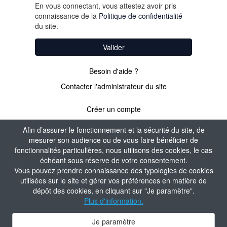
En vous connectant, vous attestez avoir pris
connaissance de la
Politique de confidentialité
du site.
Valider
Besoin d'aide ?
Contacter l'administrateur du site
Créer un compte
Afin d’assurer le fonctionnement et la sécurité du site, de
mesurer son audience ou de vous faire bénéficier de
PAS ENCORE
fonctionnalités particulières, nous utilisons des cookies, le cas
échéant sous réserve de votre consentement.
ADHÉRENT ?
Vous pouvez prendre connaissance des typologies de cookies
utilisées sur le site et gérer vos préférences en matière de
dépôt des cookies, en cliquant sur "Je paramètre".
Valider
Plus d'information.
Je paramètre
Contacter l'administrateur du site