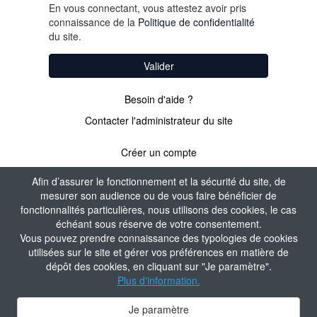
En vous connectant, vous attestez avoir pris
connaissance de la
Politique de confidentialité
du site.
Valider
Besoin d'aide ?
Contacter l'administrateur du site
Créer un compte
Afin d’assurer le fonctionnement et la sécurité du site, de
mesurer son audience ou de vous faire bénéficier de
PAS ENCORE
fonctionnalités particulières, nous utilisons des cookies, le cas
échéant sous réserve de votre consentement.
ADHÉRENT ?
Vous pouvez prendre connaissance des typologies de cookies
utilisées sur le site et gérer vos préférences en matière de
dépôt des cookies, en cliquant sur "Je paramètre".
Valider
Plus d'information.
Je paramètre
Contacter l'administrateur du site