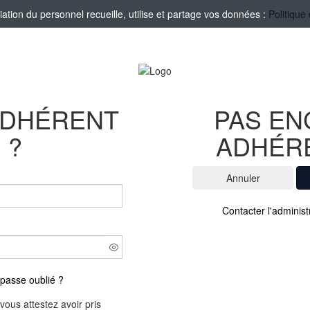
tion du personnel recueille, utilise et partage vos données :
Politique
ADHÉRENT
PAS E
?
ADHÉR
Contacter l'administ
passe oublié ?
vous attestez avoir pris