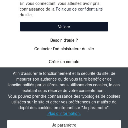
En vous connectant, vous attestez avoir pris
connaissance de la
Politique de confidentialité
du site.
Valider
Besoin d'aide ?
Contacter l'administrateur du site
Créer un compte
Afin d’assurer le fonctionnement et la sécurité du site, de
mesurer son audience ou de vous faire bénéficier de
PAS ENCORE
fonctionnalités particulières, nous utilisons des cookies, le cas
échéant sous réserve de votre consentement.
ADHÉRENT ?
Vous pouvez prendre connaissance des typologies de cookies
utilisées sur le site et gérer vos préférences en matière de
dépôt des cookies, en cliquant sur "Je paramètre".
Valider
Plus d'information.
Je paramètre
Contacter l'administrateur du site